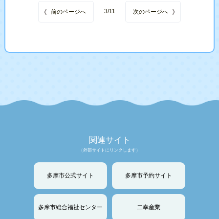
3/11
投稿ナビゲーション
前のページへ
次のページへ
関連サイト
（外部サイトにリンクします）
多摩市公式サイト
多摩市予約サイト
多摩市総合福祉センター
二幸産業