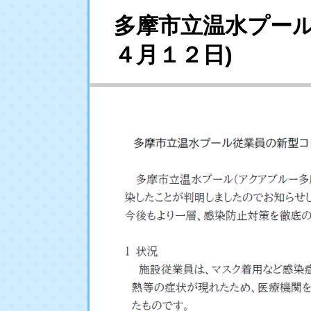
多摩市立温水プー
４月１２日)