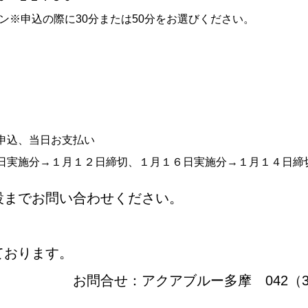
申込の際に30分または50分をお選びください。
申込、当日お支払い
分→１月１２日締切、１月１６日実施分→１月１４日締
設までお問い合わせください。
ております。
ルー多摩 042（338）7