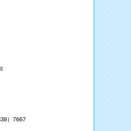
切
667