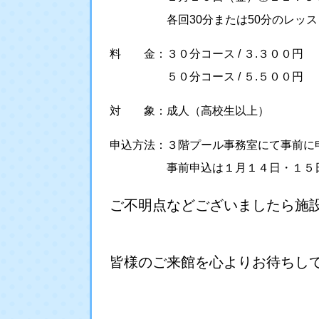
各回30分または50分のレッスン※
料 金：３０分コース / ３.３００円
５０分コース / ５.５００円
対 象：成人（高校生以上）
申込方法：３階プール事務室にて事前に
事前申込は１月１４日・１５日実施
ご不明点などございましたら施
皆様のご来館を心よりお待ちし
お問合せ：アクアブ