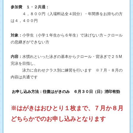
参加費 １・２共通：
４，８００円（入場料込全４回分）・年間券をお持ちの方
は４，４００円
対象：
小学生（小学１年生から６年生）で泳げない方～クロール
の息継ぎができない方
内容：
水慣れといった泳ぎの基本からクロール・背泳ぎで２５M
完泳を目指し、
泳力に合わせクラス別に練習を行います ※７月・８月の
内容は共通です
お申し込み方法：往復はがきのみ ６月３０日（日）消印有効
※はがきはおひとり１枚まで、７月か８月
どちらかでのお申し込みとなります