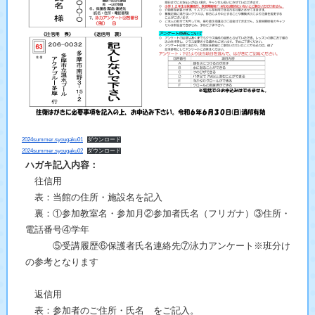
2024summer.syougaku01
ダウンロード
2024summer.syougaku02
ダウンロード
ハガキ記入内容：
往信用
表：当館の住所・施設名を記入
裏：①参加教室名・参加月②参加者氏名（フリガナ）③住所・
電話番号④学年
⑤受講履歴⑥保護者氏名連絡先⑦泳力アンケート※班分け
の参考となります
返信用
表：参加者のご住所・氏名 をご記入。